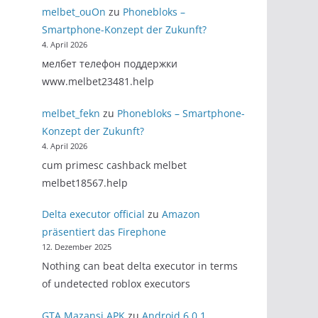
melbet_ouOn
zu
Phonebloks –
Smartphone-Konzept der Zukunft?
4. April 2026
мелбет телефон поддержки
www.melbet23481.help
melbet_fekn
zu
Phonebloks – Smartphone-
Konzept der Zukunft?
4. April 2026
cum primesc cashback melbet
melbet18567.help
Delta executor official
zu
Amazon
präsentiert das Firephone
12. Dezember 2025
Nothing can beat delta executor in terms
of undetected roblox executors
GTA Mazansi APK
zu
Android 6.0.1