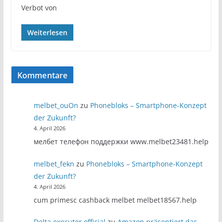
Verbot von
Weiterlesen
Kommentare
melbet_ouOn
zu
Phonebloks – Smartphone-Konzept
der Zukunft?
4. April 2026
мелбет телефон поддержки www.melbet23481.help
melbet_fekn
zu
Phonebloks – Smartphone-Konzept
der Zukunft?
4. April 2026
cum primesc cashback melbet melbet18567.help
Delta executor official
zu
Amazon präsentiert das