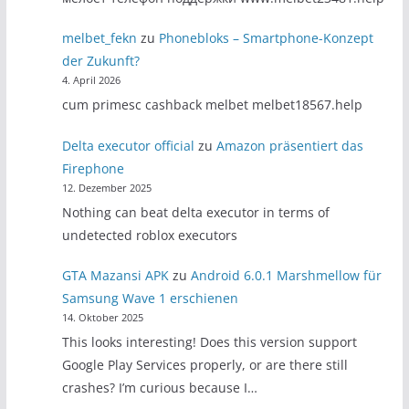
melbet_fekn
zu
Phonebloks – Smartphone-Konzept
der Zukunft?
4. April 2026
cum primesc cashback melbet melbet18567.help
Delta executor official
zu
Amazon präsentiert das
Firephone
12. Dezember 2025
Nothing can beat delta executor in terms of
undetected roblox executors
GTA Mazansi APK
zu
Android 6.0.1 Marshmellow für
Samsung Wave 1 erschienen
14. Oktober 2025
This looks interesting! Does this version support
Google Play Services properly, or are there still
crashes? I’m curious because I…