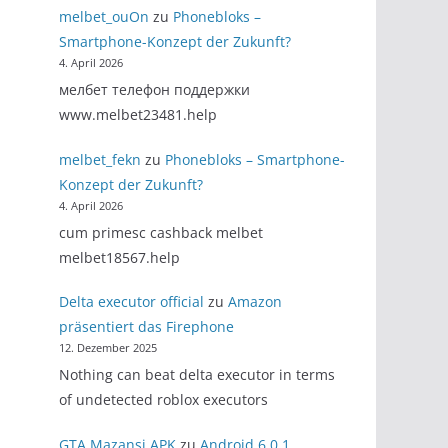
melbet_ouOn
zu
Phonebloks –
Smartphone-Konzept der Zukunft?
4. April 2026
мелбет телефон поддержки
www.melbet23481.help
melbet_fekn
zu
Phonebloks – Smartphone-
Konzept der Zukunft?
4. April 2026
cum primesc cashback melbet
melbet18567.help
Delta executor official
zu
Amazon
präsentiert das Firephone
12. Dezember 2025
Nothing can beat delta executor in terms
of undetected roblox executors
GTA Mazansi APK
zu
Android 6.0.1