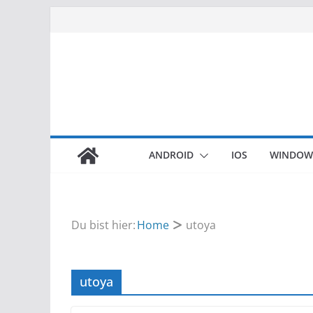
Zum
Inhalt
springen
ANDROID
IOS
WINDOW
Du bist hier:
Home
utoya
utoya