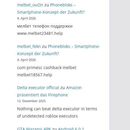
melbet_ouOn
zu
Phonebloks –
Smartphone-Konzept der Zukunft?
4. April 2026
мелбет телефон поддержки
www.melbet23481.help
melbet_fekn
zu
Phonebloks – Smartphone-
Konzept der Zukunft?
4. April 2026
cum primesc cashback melbet
melbet18567.help
Delta executor official
zu
Amazon
präsentiert das Firephone
12. Dezember 2025
Nothing can beat delta executor in terms
of undetected roblox executors
GTA Mazansi APK
zu
Android 6.0.1