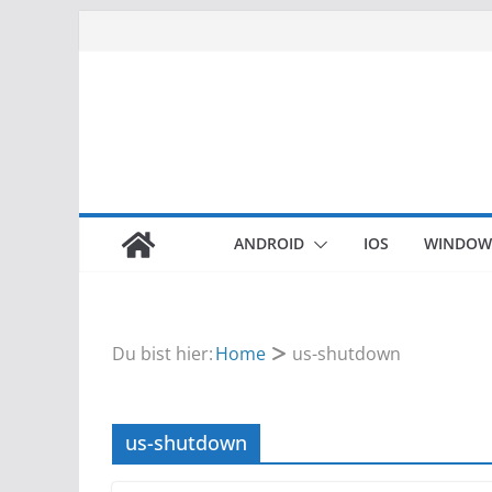
Zum
Inhalt
springen
ANDROID
IOS
WINDOW
Du bist hier:
Home
us-shutdown
us-shutdown