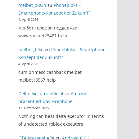
melbet_ouOn
zu
Phonebloks –
Smartphone-Konzept der Zukunft?
4. April 2026
мелбет телефон поддержки
www.melbet23481.help
melbet_fekn
zu
Phonebloks – Smartphone-
Konzept der Zukunft?
4. April 2026
cum primesc cashback melbet
melbet18567.help
Delta executor official
zu
Amazon
präsentiert das Firephone
12. Dezember 2025
Nothing can beat delta executor in terms
of undetected roblox executors
GTA Mazansi APK
zu
Android 6.0.1