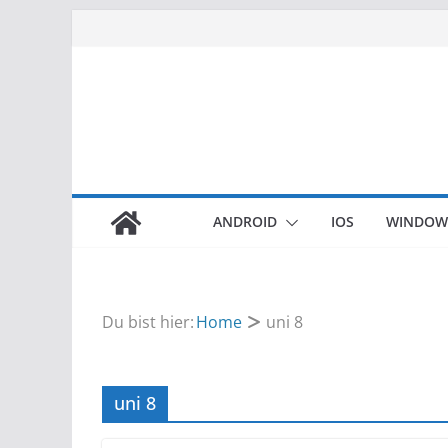
Zum
Inhalt
springen
ANDROID
IOS
WINDOW
Du bist hier:
Home
uni 8
uni 8