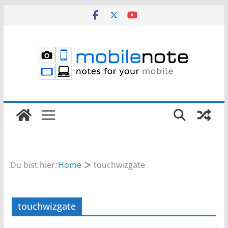
Zum
Inhalt
springen
Du bist hier:
Home
touchwizgate
touchwizgate