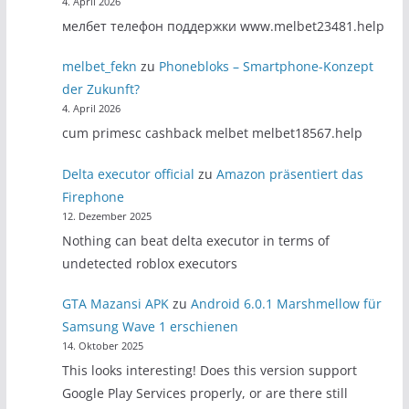
4. April 2026
мелбет телефон поддержки www.melbet23481.help
melbet_fekn
zu
Phonebloks – Smartphone-Konzept
der Zukunft?
4. April 2026
cum primesc cashback melbet melbet18567.help
Delta executor official
zu
Amazon präsentiert das
Firephone
12. Dezember 2025
Nothing can beat delta executor in terms of
undetected roblox executors
GTA Mazansi APK
zu
Android 6.0.1 Marshmellow für
Samsung Wave 1 erschienen
14. Oktober 2025
This looks interesting! Does this version support
Google Play Services properly, or are there still