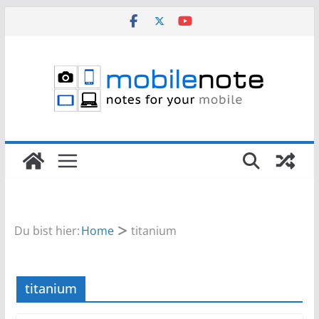
Zum
Inhalt
springen
Du bist hier:
Home
titanium
titanium