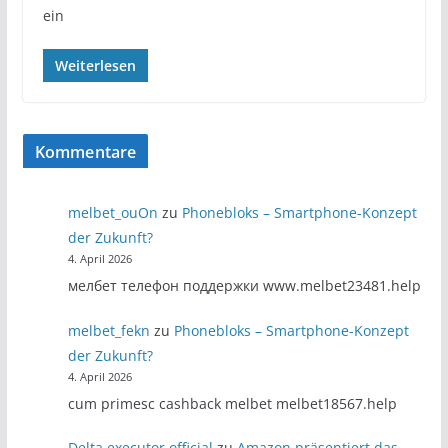
ein
Weiterlesen
Kommentare
melbet_ouOn
zu
Phonebloks – Smartphone-Konzept
der Zukunft?
4. April 2026
мелбет телефон поддержки www.melbet23481.help
melbet_fekn
zu
Phonebloks – Smartphone-Konzept
der Zukunft?
4. April 2026
cum primesc cashback melbet melbet18567.help
Delta executor official
zu
Amazon präsentiert das