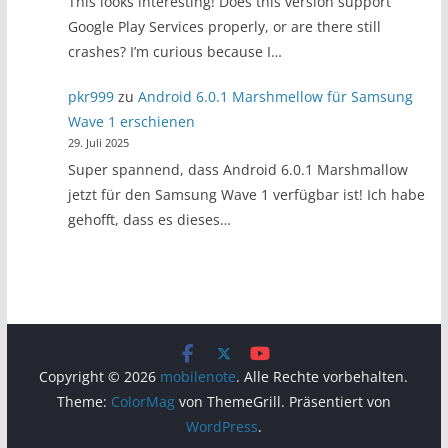
This looks interesting! Does this version support
Google Play Services properly, or are there still
crashes? I’m curious because I…
pkr999
zu
Android 6.0.1 Marshmellow für Samsung
Wave 1 erschienen
29. Juli 2025
Super spannend, dass Android 6.0.1 Marshmallow
jetzt für den Samsung Wave 1 verfügbar ist! Ich habe
gehofft, dass es dieses…
Copyright © 2026
mobilenote
. Alle Rechte vorbehalten.
Theme:
ColorMag
von ThemeGrill. Präsentiert von
WordPress
.