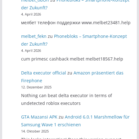
der Zukunft?
4. April 2026
мелбет телефон поддержки www.melbet23481.help
melbet_fekn
zu
Phonebloks – Smartphone-Konzept
der Zukunft?
4. April 2026
cum primesc cashback melbet melbet18567.help
Delta executor official
zu
Amazon präsentiert das
Firephone
12. Dezember 2025
Nothing can beat delta executor in terms of
undetected roblox executors
GTA Mazansi APK
zu
Android 6.0.1 Marshmellow für
Samsung Wave 1 erschienen
14. Oktober 2025