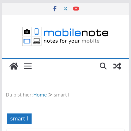
Zum
Inhalt
springen
Du bist hier:
Home
smart l
smart l