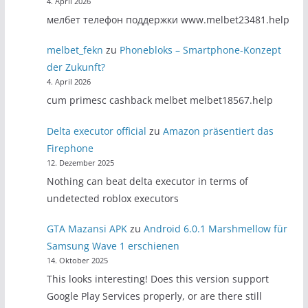
4. April 2026
мелбет телефон поддержки www.melbet23481.help
melbet_fekn
zu
Phonebloks – Smartphone-Konzept
der Zukunft?
4. April 2026
cum primesc cashback melbet melbet18567.help
Delta executor official
zu
Amazon präsentiert das
Firephone
12. Dezember 2025
Nothing can beat delta executor in terms of
undetected roblox executors
GTA Mazansi APK
zu
Android 6.0.1 Marshmellow für
Samsung Wave 1 erschienen
14. Oktober 2025
This looks interesting! Does this version support
Google Play Services properly, or are there still