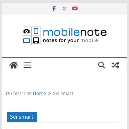
Zum
Inhalt
springen
Du bist hier:
Home
Sei smart
Sei smart