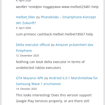
4. April 2026
мелбет телефон поддержки www.melbet23481.help
melbet_fekn
zu
Phonebloks – Smartphone-Konzept
der Zukunft?
4. April 2026
cum primesc cashback melbet melbet18567.help
Delta executor official
zu
Amazon präsentiert das
Firephone
12. Dezember 2025
Nothing can beat delta executor in terms of
undetected roblox executors
GTA Mazansi APK
zu
Android 6.0.1 Marshmellow für
Samsung Wave 1 erschienen
14. Oktober 2025
This looks interesting! Does this version support
Google Play Services properly, or are there still