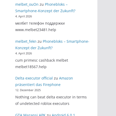
melbet_ouOn
zu
Phonebloks –
Smartphone-Konzept der Zukunft?
4. April 2026
мелбет телефон поддержки
www.melbet23481.help
melbet_fekn
zu
Phonebloks – Smartphone-
Konzept der Zukunft?
4. April 2026
cum primesc cashback melbet
melbet18567.help
Delta executor official
zu
Amazon
präsentiert das Firephone
12. Dezember 2025
Nothing can beat delta executor in terms
of undetected roblox executors
GTA Mazansi APK
zu
Android 6.0.1