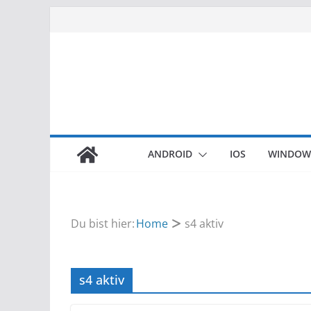
Zum
Inhalt
springen
ANDROID
IOS
WINDOW
Du bist hier:
Home
s4 aktiv
s4 aktiv