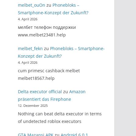
melbet_ouOn
zu
Phonebloks –
Smartphone-Konzept der Zukunft?
4. April 2026
мелбет телефон поддержки
www.melbet23481.help
melbet_fekn
zu
Phonebloks – Smartphone-
Konzept der Zukunft?
4. April 2026
cum primesc cashback melbet
melbet18567.help
Delta executor official
zu
Amazon
präsentiert das Firephone
12. Dezember 2025
Nothing can beat delta executor in terms
of undetected roblox executors
GTA Mazansi APK
zu
Android 6.0.1