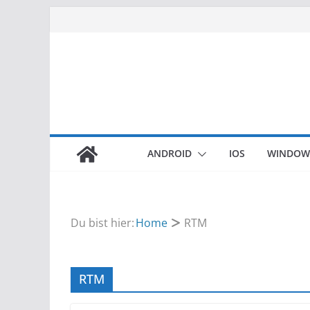
Zum
Inhalt
springen
ANDROID
IOS
WINDOW
Du bist hier:
Home
RTM
RTM