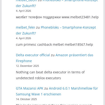
der Zukunft?
4. April 2026
мелбет телефон поддержки www.melbet23481.help
melbet_fekn
zu
Phonebloks – Smartphone-Konzept
der Zukunft?
4. April 2026
cum primesc cashback melbet melbet18567.help
Delta executor official
zu
Amazon präsentiert das
Firephone
12. Dezember 2025
Nothing can beat delta executor in terms of
undetected roblox executors
GTA Mazansi APK
zu
Android 6.0.1 Marshmellow für
Samsung Wave 1 erschienen
14. Oktober 2025