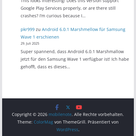
This looks interesting! Does this version support
Google Play Services properly, or are there still
crashes? I’m curious because I…
pkr999
zu
Android 6.0.1 Marshmellow für Samsung
Wave 1 erschienen
29. Juli 2025
Super spannend, dass Android 6.0.1 Marshmallow
jetzt für den Samsung Wave 1 verfügbar ist! Ich habe
gehofft, dass es dieses…
Copyright © 2026
mobilenote
. Alle Rechte vorbehalten.
Theme:
ColorMag
von ThemeGrill. Präsentiert von
WordPress
.