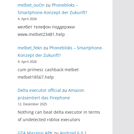
melbet_ouOn
zu
Phonebloks –
Smartphone-Konzept der Zukunft?
4. April 2026
мелбет телефон поддержки
www.melbet23481.help
melbet_fekn
zu
Phonebloks – Smartphone-
Konzept der Zukunft?
4. April 2026
cum primesc cashback melbet
melbet18567.help
Delta executor official
zu
Amazon
präsentiert das Firephone
12. Dezember 2025
Nothing can beat delta executor in terms
of undetected roblox executors
GTA Mazansi APK
zu
Android 6.0.1