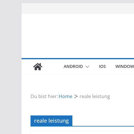
Zum
Inhalt
springen
ANDROID
IOS
WINDOW
Du bist hier:
Home
reale leistung
reale leistung