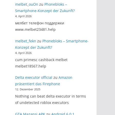
melbet_ouOn
zu
Phonebloks –
Smartphone-Konzept der Zukunft?
4. April 2026
мелбет телефон поддержки
www.melbet23481.help
melbet_fekn
zu
Phonebloks – Smartphone-
Konzept der Zukunft?
4. April 2026
cum primesc cashback melbet
melbet18567.help
Delta executor official
zu
Amazon
präsentiert das Firephone
12. Dezember 2025
Nothing can beat delta executor in terms
of undetected roblox executors
GTA Mazansi APK
zu
Android 6.0.1