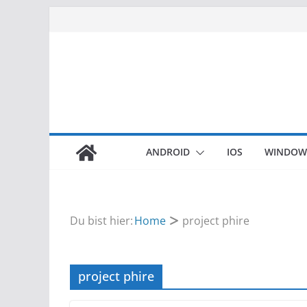
Zum
Inhalt
springen
ANDROID
IOS
WINDOW
Du bist hier:
Home
project phire
project phire