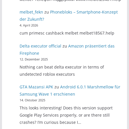
melbet_fekn
zu
Phonebloks – Smartphone-Konzept
der Zukunft?
4. April 2026
cum primesc cashback melbet melbet18567.help
Delta executor official
zu
Amazon präsentiert das
Firephone
12. Dezember 2025
Nothing can beat delta executor in terms of
undetected roblox executors
GTA Mazansi APK
zu
Android 6.0.1 Marshmellow für
Samsung Wave 1 erschienen
14. Oktober 2025
This looks interesting! Does this version support
Google Play Services properly, or are there still
crashes? I’m curious because I…