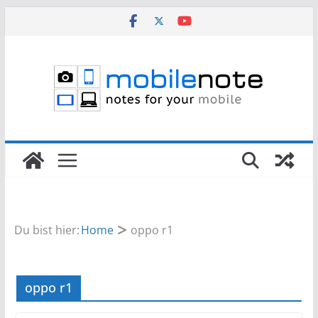
Zum
Inhalt
springen
Du bist hier:
Home
oppo r1
oppo r1