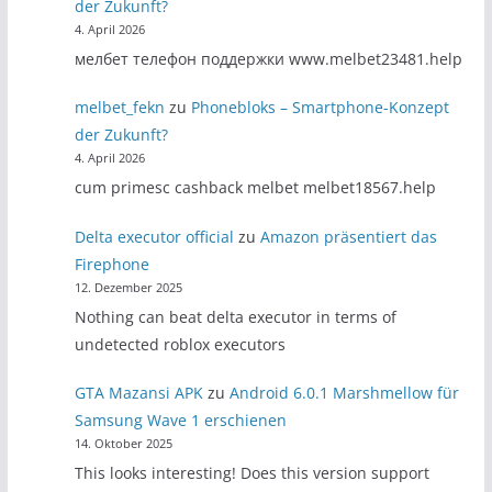
der Zukunft?
4. April 2026
мелбет телефон поддержки www.melbet23481.help
melbet_fekn
zu
Phonebloks – Smartphone-Konzept
der Zukunft?
4. April 2026
cum primesc cashback melbet melbet18567.help
Delta executor official
zu
Amazon präsentiert das
Firephone
12. Dezember 2025
Nothing can beat delta executor in terms of
undetected roblox executors
GTA Mazansi APK
zu
Android 6.0.1 Marshmellow für
Samsung Wave 1 erschienen
14. Oktober 2025
This looks interesting! Does this version support