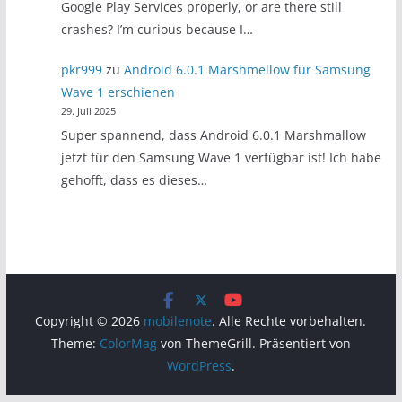
Google Play Services properly, or are there still
crashes? I’m curious because I…
pkr999
zu
Android 6.0.1 Marshmellow für Samsung
Wave 1 erschienen
29. Juli 2025
Super spannend, dass Android 6.0.1 Marshmallow
jetzt für den Samsung Wave 1 verfügbar ist! Ich habe
gehofft, dass es dieses…
Copyright © 2026
mobilenote
. Alle Rechte vorbehalten.
Theme:
ColorMag
von ThemeGrill. Präsentiert von
WordPress
.