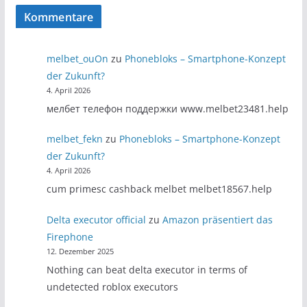
Kommentare
melbet_ouOn
zu
Phonebloks – Smartphone-Konzept
der Zukunft?
4. April 2026
мелбет телефон поддержки www.melbet23481.help
melbet_fekn
zu
Phonebloks – Smartphone-Konzept
der Zukunft?
4. April 2026
cum primesc cashback melbet melbet18567.help
Delta executor official
zu
Amazon präsentiert das
Firephone
12. Dezember 2025
Nothing can beat delta executor in terms of
undetected roblox executors