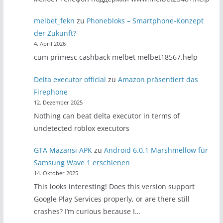
melbet_fekn
zu
Phonebloks – Smartphone-Konzept
der Zukunft?
4. April 2026
cum primesc cashback melbet melbet18567.help
Delta executor official
zu
Amazon präsentiert das
Firephone
12. Dezember 2025
Nothing can beat delta executor in terms of
undetected roblox executors
GTA Mazansi APK
zu
Android 6.0.1 Marshmellow für
Samsung Wave 1 erschienen
14. Oktober 2025
This looks interesting! Does this version support
Google Play Services properly, or are there still
crashes? I’m curious because I…