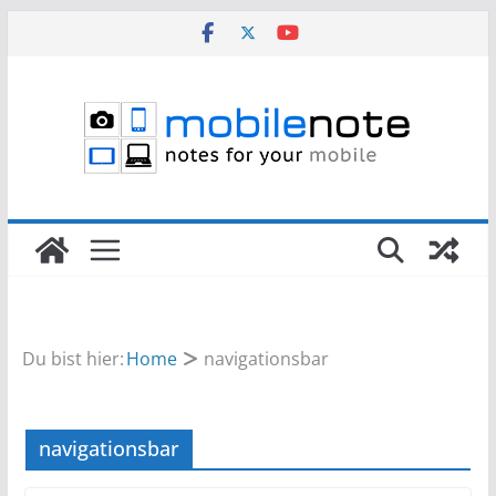
Zum
Inhalt
springen
Du bist hier:
Home
navigationsbar
navigationsbar