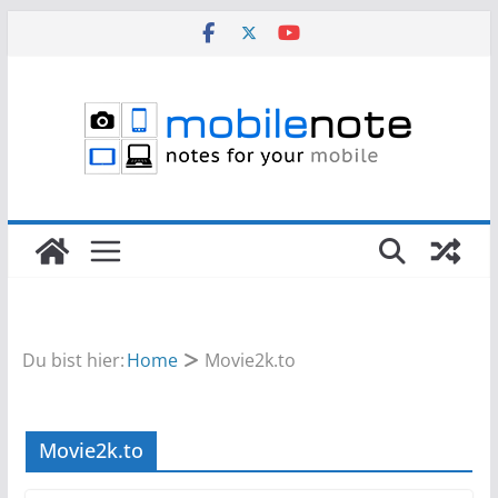
Zum
Inhalt
springen
Du bist hier:
Home
Movie2k.to
Movie2k.to