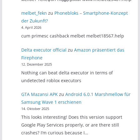
melbet_fekn
zu
Phonebloks – Smartphone-Konzept
der Zukunft?
4. April 2026
cum primesc cashback melbet melbet18567.help
Delta executor official
zu
Amazon präsentiert das
Firephone
12. Dezember 2025
Nothing can beat delta executor in terms of
undetected roblox executors
GTA Mazansi APK
zu
Android 6.0.1 Marshmellow für
Samsung Wave 1 erschienen
14. Oktober 2025
This looks interesting! Does this version support
Google Play Services properly, or are there still
crashes? I’m curious because I…