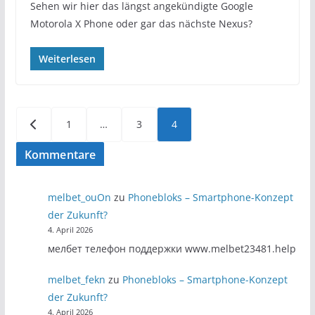
Sehen wir hier das längst angekündigte Google
Motorola X Phone oder gar das nächste Nexus?
Weiterlesen
Seitennummerierung
1
…
3
4
der
Kommentare
Beiträge
melbet_ouOn
zu
Phonebloks – Smartphone-Konzept
der Zukunft?
4. April 2026
мелбет телефон поддержки www.melbet23481.help
melbet_fekn
zu
Phonebloks – Smartphone-Konzept
der Zukunft?
4. April 2026