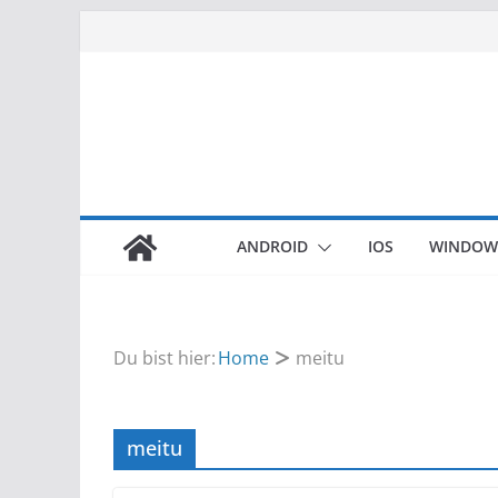
Zum
Inhalt
springen
ANDROID
IOS
WINDOW
Du bist hier:
Home
meitu
meitu