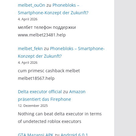
melbet_ouOn
zu
Phonebloks –
Smartphone-Konzept der Zukunft?
4. April 2026
мелбет телефон поддержки
www.melbet23481.help
melbet_fekn
zu
Phonebloks – Smartphone-
Konzept der Zukunft?
4. April 2026
cum primesc cashback melbet
melbet18567.help
Delta executor official
zu
Amazon
präsentiert das Firephone
12. Dezember 2025
Nothing can beat delta executor in terms
of undetected roblox executors
GTA Mazansi APK
zu
Android 6.0.1