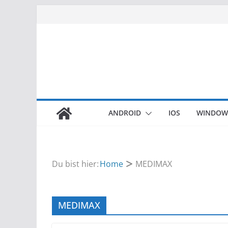
Zum
Inhalt
springen
ANDROID
IOS
WINDOW
Du bist hier:
Home
MEDIMAX
MEDIMAX