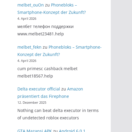
melbet_ouOn
zu
Phonebloks –
Smartphone-Konzept der Zukunft?
4. April 2026
мелбет телефон поддержки
www.melbet23481.help
melbet_fekn
zu
Phonebloks – Smartphone-
Konzept der Zukunft?
4. April 2026
cum primesc cashback melbet
melbet18567.help
Delta executor official
zu
Amazon
präsentiert das Firephone
12. Dezember 2025
Nothing can beat delta executor in terms
of undetected roblox executors
GTA Mazansi APK
zu
Android 6.0.1