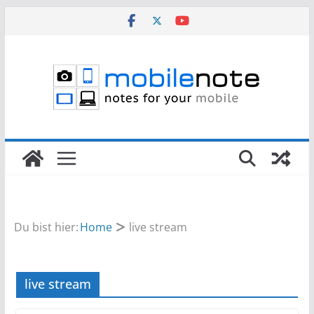
Zum
Inhalt
springen
Du bist hier:
Home
live stream
live stream