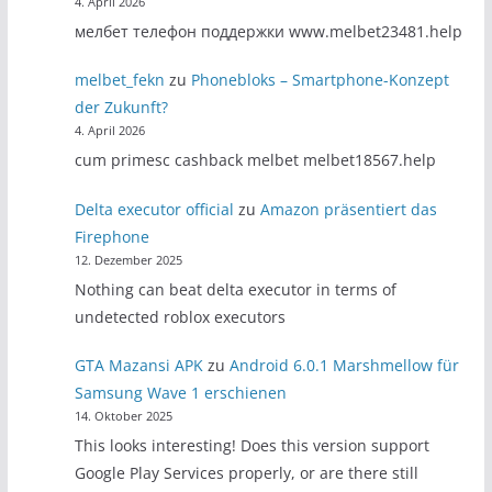
4. April 2026
мелбет телефон поддержки www.melbet23481.help
melbet_fekn
zu
Phonebloks – Smartphone-Konzept
der Zukunft?
4. April 2026
cum primesc cashback melbet melbet18567.help
Delta executor official
zu
Amazon präsentiert das
Firephone
12. Dezember 2025
Nothing can beat delta executor in terms of
undetected roblox executors
GTA Mazansi APK
zu
Android 6.0.1 Marshmellow für
Samsung Wave 1 erschienen
14. Oktober 2025
This looks interesting! Does this version support
Google Play Services properly, or are there still