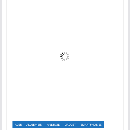
ACER
ALLGEMEIN
ANDROID
GADGET
SMARTPHONES