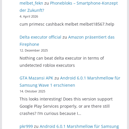
melbet_fekn
zu
Phonebloks – Smartphone-Konzept
der Zukunft?
4. April 2026
cum primesc cashback melbet melbet18567.help
Delta executor official
zu
Amazon präsentiert das
Firephone
12. Dezember 2025
Nothing can beat delta executor in terms of
undetected roblox executors
GTA Mazansi APK
zu
Android 6.0.1 Marshmellow für
Samsung Wave 1 erschienen
14. Oktober 2025
This looks interesting! Does this version support
Google Play Services properly, or are there still
crashes? I’m curious because I…
pkr999
zu
Android 6.0.1 Marshmellow für Samsung