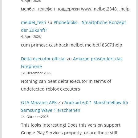
4. April 2026
мелбет телефон поддержки www.melbet23481.help
melbet_fekn
zu
Phonebloks – Smartphone-Konzept
der Zukunft?
4. April 2026
cum primesc cashback melbet melbet18567.help
Delta executor official
zu
Amazon präsentiert das
Firephone
12. Dezember 2025
Nothing can beat delta executor in terms of
undetected roblox executors
GTA Mazansi APK
zu
Android 6.0.1 Marshmellow für
Samsung Wave 1 erschienen
14. Oktober 2025
This looks interesting! Does this version support
Google Play Services properly, or are there still