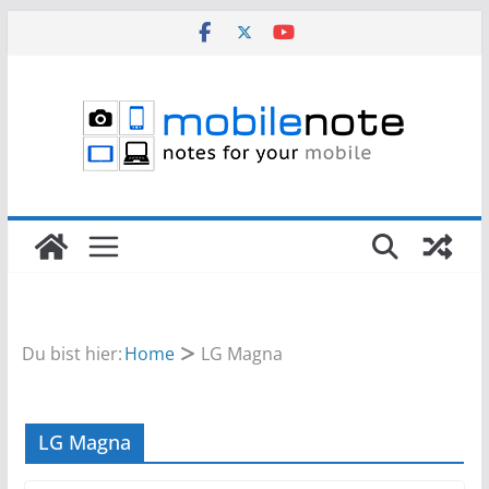
Zum
Inhalt
springen
Du bist hier:
Home
LG Magna
LG Magna