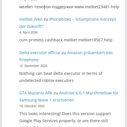
мелбет телефон поддержки www.melbet23481.help
melbet_fekn
zu
Phonebloks – Smartphone-Konzept
der Zukunft?
4. April 2026
cum primesc cashback melbet melbet18567.help
Delta executor official
zu
Amazon präsentiert das
Firephone
12. Dezember 2025
Nothing can beat delta executor in terms of
undetected roblox executors
GTA Mazansi APK
zu
Android 6.0.1 Marshmellow für
Samsung Wave 1 erschienen
14. Oktober 2025
This looks interesting! Does this version support
Google Play Services properly, or are there still