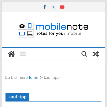
Zum
Inhalt
springen
Du bist hier:
Home
kauf tipp
kauf tipp