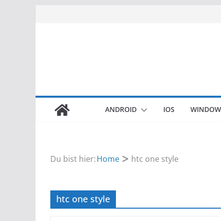
Zum
Inhalt
springen
ANDROID
IOS
WINDOW
Du bist hier:
Home
htc one style
htc one style