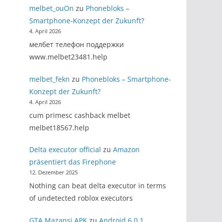
melbet_ouOn
zu
Phonebloks –
Smartphone-Konzept der Zukunft?
4. April 2026
мелбет телефон поддержки
www.melbet23481.help
melbet_fekn
zu
Phonebloks – Smartphone-
Konzept der Zukunft?
4. April 2026
cum primesc cashback melbet
melbet18567.help
Delta executor official
zu
Amazon
präsentiert das Firephone
12. Dezember 2025
Nothing can beat delta executor in terms
of undetected roblox executors
GTA Mazansi APK
zu
Android 6.0.1