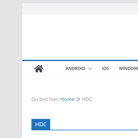
Zum
Inhalt
springen
ANDROID
IOS
WINDOW
Du bist hier:
Home
HDC
HDC