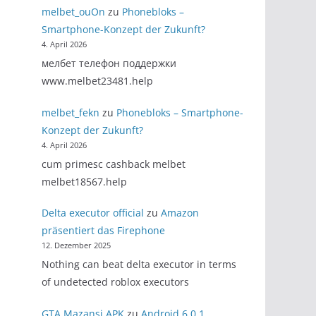
melbet_ouOn
zu
Phonebloks –
Smartphone-Konzept der Zukunft?
4. April 2026
мелбет телефон поддержки
www.melbet23481.help
melbet_fekn
zu
Phonebloks – Smartphone-
Konzept der Zukunft?
4. April 2026
cum primesc cashback melbet
melbet18567.help
Delta executor official
zu
Amazon
präsentiert das Firephone
12. Dezember 2025
Nothing can beat delta executor in terms
of undetected roblox executors
GTA Mazansi APK
zu
Android 6.0.1