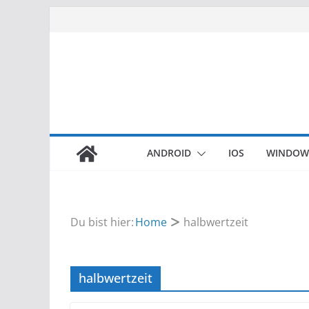
Zum
Inhalt
springen
ANDROID
IOS
WINDOW
Du bist hier:
Home
halbwertzeit
halbwertzeit