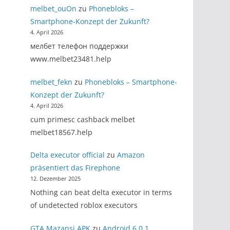
melbet_ouOn
zu
Phonebloks –
Smartphone-Konzept der Zukunft?
4. April 2026
мелбет телефон поддержки
www.melbet23481.help
melbet_fekn
zu
Phonebloks – Smartphone-
Konzept der Zukunft?
4. April 2026
cum primesc cashback melbet
melbet18567.help
Delta executor official
zu
Amazon
präsentiert das Firephone
12. Dezember 2025
Nothing can beat delta executor in terms
of undetected roblox executors
GTA Mazansi APK
zu
Android 6.0.1