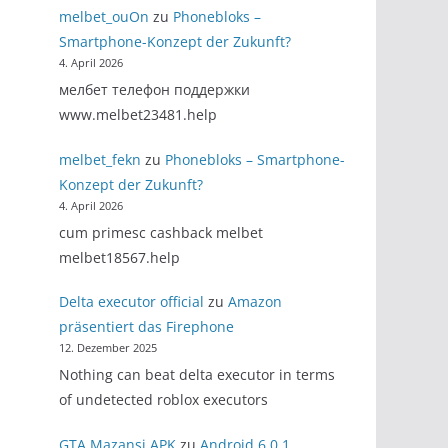
melbet_ouOn
zu
Phonebloks –
Smartphone-Konzept der Zukunft?
4. April 2026
мелбет телефон поддержки
www.melbet23481.help
melbet_fekn
zu
Phonebloks – Smartphone-
Konzept der Zukunft?
4. April 2026
cum primesc cashback melbet
melbet18567.help
Delta executor official
zu
Amazon
präsentiert das Firephone
12. Dezember 2025
Nothing can beat delta executor in terms
of undetected roblox executors
GTA Mazansi APK
zu
Android 6.0.1