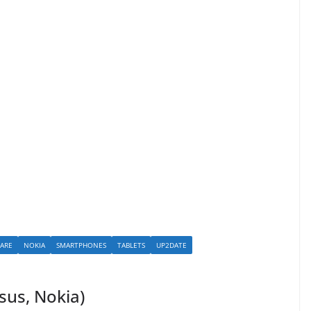
ARE
NOKIA
SMARTPHONES
TABLETS
UP2DATE
sus, Nokia)