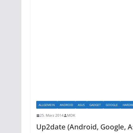
ALLGEMEIN
ANDROID
ASUS
GADGET
GOOGLE
HARDW
25. März 2014
MDK
Up2date (Android, Google, A