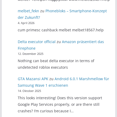
melbet_fekn
zu
Phonebloks – Smartphone-Konzept
der Zukunft?
4. April 2026
cum primesc cashback melbet melbet18567.help
Delta executor official
zu
Amazon präsentiert das
Firephone
12. Dezember 2025
Nothing can beat delta executor in terms of
undetected roblox executors
GTA Mazansi APK
zu
Android 6.0.1 Marshmellow für
Samsung Wave 1 erschienen
14. Oktober 2025
This looks interesting! Does this version support
Google Play Services properly, or are there still
crashes? I’m curious because I…