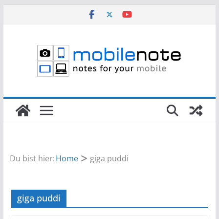
Zum
Inhalt
springen
Du bist hier:
Home
giga puddi
giga puddi