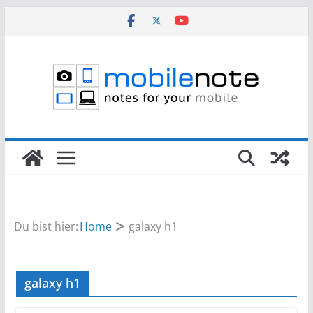
Zum
Inhalt
springen
Du bist hier:
Home
galaxy h1
galaxy h1