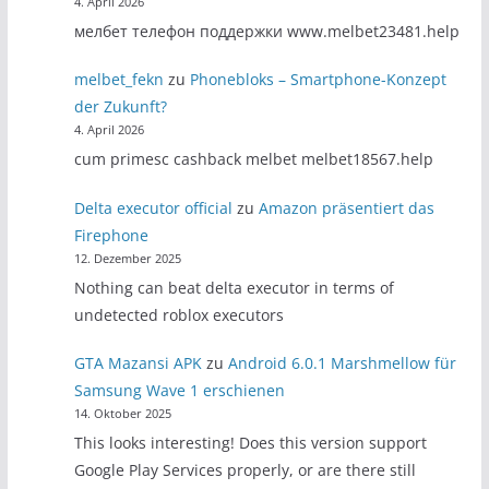
4. April 2026
мелбет телефон поддержки www.melbet23481.help
melbet_fekn
zu
Phonebloks – Smartphone-Konzept
der Zukunft?
4. April 2026
cum primesc cashback melbet melbet18567.help
Delta executor official
zu
Amazon präsentiert das
Firephone
12. Dezember 2025
Nothing can beat delta executor in terms of
undetected roblox executors
GTA Mazansi APK
zu
Android 6.0.1 Marshmellow für
Samsung Wave 1 erschienen
14. Oktober 2025
This looks interesting! Does this version support
Google Play Services properly, or are there still