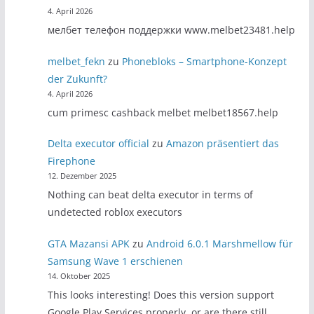
4. April 2026
мелбет телефон поддержки www.melbet23481.help
melbet_fekn
zu
Phonebloks – Smartphone-Konzept
der Zukunft?
4. April 2026
cum primesc cashback melbet melbet18567.help
Delta executor official
zu
Amazon präsentiert das
Firephone
12. Dezember 2025
Nothing can beat delta executor in terms of
undetected roblox executors
GTA Mazansi APK
zu
Android 6.0.1 Marshmellow für
Samsung Wave 1 erschienen
14. Oktober 2025
This looks interesting! Does this version support
Google Play Services properly, or are there still