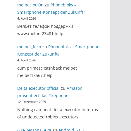
melbet_ouOn
zu
Phonebloks –
Smartphone-Konzept der Zukunft?
4. April 2026
мелбет телефон поддержки
www.melbet23481.help
melbet_fekn
zu
Phonebloks – Smartphone-
Konzept der Zukunft?
4. April 2026
cum primesc cashback melbet
melbet18567.help
Delta executor official
zu
Amazon
präsentiert das Firephone
12. Dezember 2025
Nothing can beat delta executor in terms
of undetected roblox executors
GTA Mazansi APK
zu
Android 6.0.1