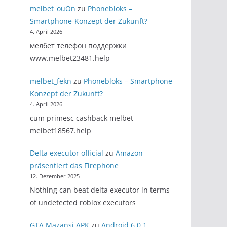
melbet_ouOn
zu
Phonebloks –
Smartphone-Konzept der Zukunft?
4. April 2026
мелбет телефон поддержки
www.melbet23481.help
melbet_fekn
zu
Phonebloks – Smartphone-
Konzept der Zukunft?
4. April 2026
cum primesc cashback melbet
melbet18567.help
Delta executor official
zu
Amazon
präsentiert das Firephone
12. Dezember 2025
Nothing can beat delta executor in terms
of undetected roblox executors
GTA Mazansi APK
zu
Android 6.0.1