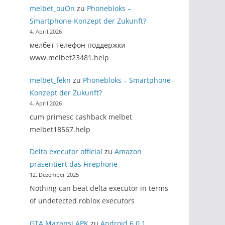
melbet_ouOn
zu
Phonebloks –
Smartphone-Konzept der Zukunft?
4. April 2026
мелбет телефон поддержки
www.melbet23481.help
melbet_fekn
zu
Phonebloks – Smartphone-
Konzept der Zukunft?
4. April 2026
cum primesc cashback melbet
melbet18567.help
Delta executor official
zu
Amazon
präsentiert das Firephone
12. Dezember 2025
Nothing can beat delta executor in terms
of undetected roblox executors
GTA Mazansi APK
zu
Android 6.0.1