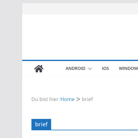
Zum
Inhalt
springen
ANDROID
IOS
WINDOW
Du bist hier:
Home
brief
brief