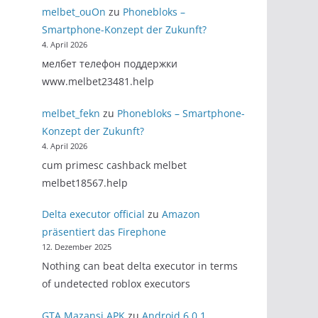
melbet_ouOn
zu
Phonebloks –
Smartphone-Konzept der Zukunft?
4. April 2026
мелбет телефон поддержки
www.melbet23481.help
melbet_fekn
zu
Phonebloks – Smartphone-
Konzept der Zukunft?
4. April 2026
cum primesc cashback melbet
melbet18567.help
Delta executor official
zu
Amazon
präsentiert das Firephone
12. Dezember 2025
Nothing can beat delta executor in terms
of undetected roblox executors
GTA Mazansi APK
zu
Android 6.0.1