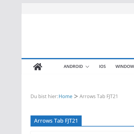
Zum
Inhalt
springen
ANDROID
IOS
WINDOW
Du bist hier:
Home
Arrows Tab FJT21
Arrows Tab FJT21