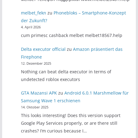
melbet_fekn
zu
Phonebloks – Smartphone-Konzept
der Zukunft?
4. April 2026
cum primesc cashback melbet melbet18567.help
Delta executor official
zu
Amazon präsentiert das
Firephone
12. Dezember 2025
Nothing can beat delta executor in terms of
undetected roblox executors
GTA Mazansi APK
zu
Android 6.0.1 Marshmellow für
Samsung Wave 1 erschienen
14. Oktober 2025
This looks interesting! Does this version support
Google Play Services properly, or are there still
crashes? I’m curious because I…