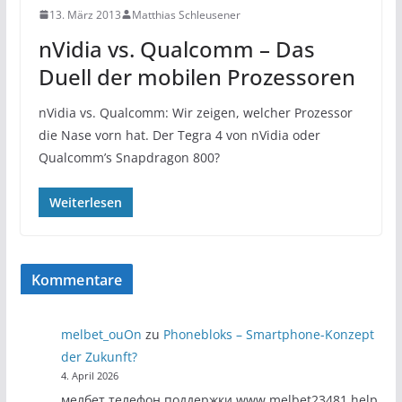
13. März 2013
Matthias Schleusener
nVidia vs. Qualcomm – Das
Duell der mobilen Prozessoren
nVidia vs. Qualcomm: Wir zeigen, welcher Prozessor
die Nase vorn hat. Der Tegra 4 von nVidia oder
Qualcomm’s Snapdragon 800?
Weiterlesen
Kommentare
melbet_ouOn
zu
Phonebloks – Smartphone-Konzept
der Zukunft?
4. April 2026
мелбет телефон поддержки www.melbet23481.help