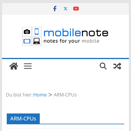
Zum
Inhalt
springen
Du bist hier:
Home
ARM-CPUs
ARM-CPUs