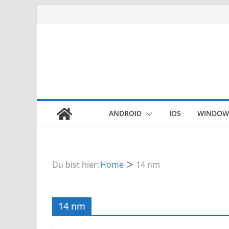
Zum
Inhalt
springen
ANDROID
IOS
WINDOW
Du bist hier:
Home
14 nm
14 nm