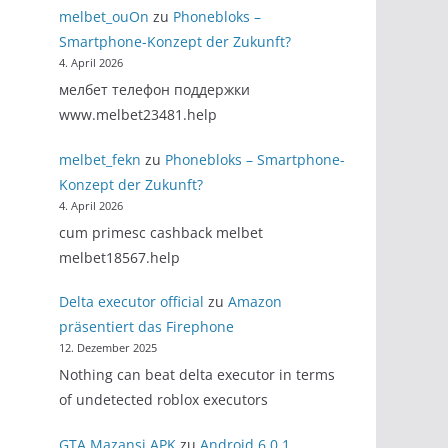
melbet_ouOn
zu
Phonebloks –
Smartphone-Konzept der Zukunft?
4. April 2026
мелбет телефон поддержки
www.melbet23481.help
melbet_fekn
zu
Phonebloks – Smartphone-
Konzept der Zukunft?
4. April 2026
cum primesc cashback melbet
melbet18567.help
Delta executor official
zu
Amazon
präsentiert das Firephone
12. Dezember 2025
Nothing can beat delta executor in terms
of undetected roblox executors
GTA Mazansi APK
zu
Android 6.0.1