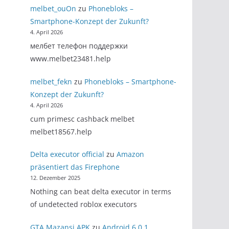
melbet_ouOn
zu
Phonebloks –
Smartphone-Konzept der Zukunft?
4. April 2026
мелбет телефон поддержки
www.melbet23481.help
melbet_fekn
zu
Phonebloks – Smartphone-
Konzept der Zukunft?
4. April 2026
cum primesc cashback melbet
melbet18567.help
Delta executor official
zu
Amazon
präsentiert das Firephone
12. Dezember 2025
Nothing can beat delta executor in terms
of undetected roblox executors
GTA Mazansi APK
zu
Android 6.0.1