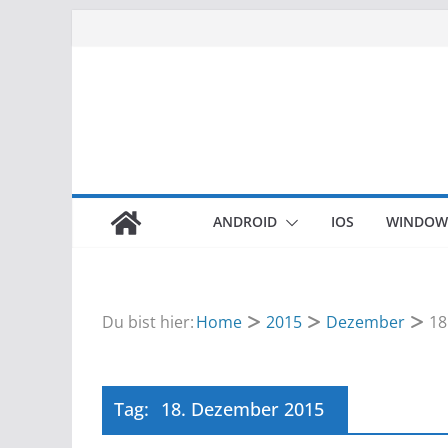
Zum
Inhalt
springen
ANDROID
IOS
WINDOW
Du bist hier:
Home
2015
Dezember
18
Tag:
18. Dezember 2015