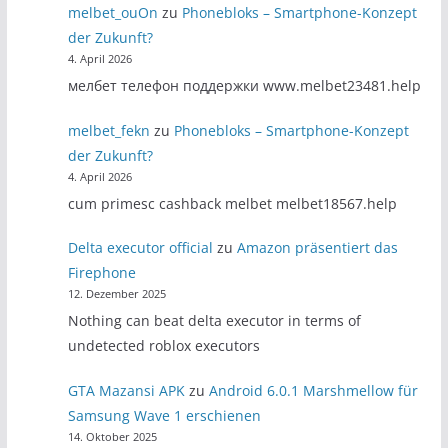
melbet_ouOn
zu
Phonebloks – Smartphone-Konzept
der Zukunft?
4. April 2026
мелбет телефон поддержки www.melbet23481.help
melbet_fekn
zu
Phonebloks – Smartphone-Konzept
der Zukunft?
4. April 2026
cum primesc cashback melbet melbet18567.help
Delta executor official
zu
Amazon präsentiert das
Firephone
12. Dezember 2025
Nothing can beat delta executor in terms of
undetected roblox executors
GTA Mazansi APK
zu
Android 6.0.1 Marshmellow für
Samsung Wave 1 erschienen
14. Oktober 2025