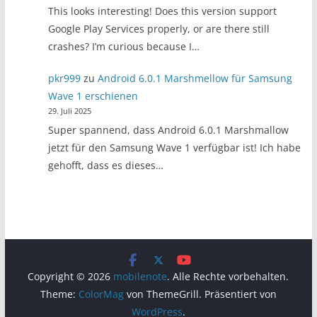
This looks interesting! Does this version support
Google Play Services properly, or are there still
crashes? I’m curious because I…
pkr999
zu
Android 6.0.1 Marshmellow für Samsung
Wave 1 erschienen
29. Juli 2025
Super spannend, dass Android 6.0.1 Marshmallow
jetzt für den Samsung Wave 1 verfügbar ist! Ich habe
gehofft, dass es dieses…
Copyright © 2026
mobilenote
. Alle Rechte vorbehalten.
Theme:
ColorMag
von ThemeGrill. Präsentiert von
WordPress
.