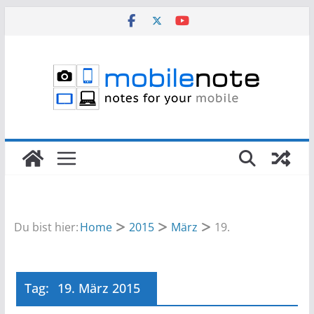
Zum
Inhalt
springen
Du bist hier:
Home
2015
März
19.
Tag:
19. März 2015