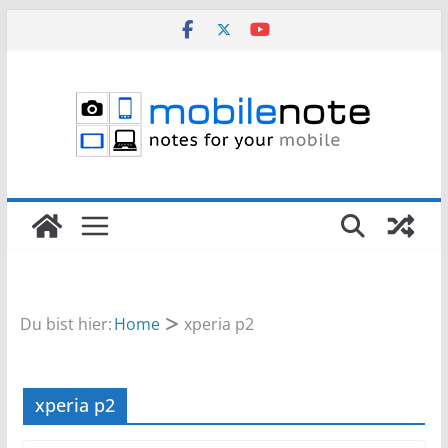
Zum
Inhalt
springen
Du bist hier:
Home
xperia p2
xperia p2