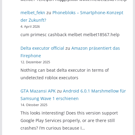
melbet_fekn
zu
Phonebloks – Smartphone-Konzept
der Zukunft?
4. April 2026
cum primesc cashback melbet melbet18567.help
Delta executor official
zu
Amazon präsentiert das
Firephone
12. Dezember 2025
Nothing can beat delta executor in terms of
undetected roblox executors
GTA Mazansi APK
zu
Android 6.0.1 Marshmellow für
Samsung Wave 1 erschienen
14. Oktober 2025
This looks interesting! Does this version support
Google Play Services properly, or are there still
crashes? I’m curious because I…