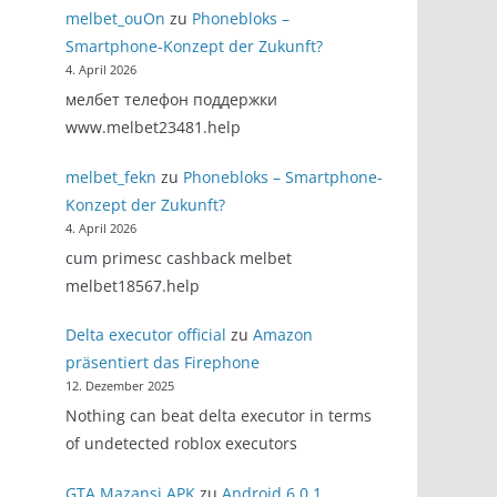
melbet_ouOn
zu
Phonebloks –
Smartphone-Konzept der Zukunft?
4. April 2026
мелбет телефон поддержки
www.melbet23481.help
melbet_fekn
zu
Phonebloks – Smartphone-
Konzept der Zukunft?
4. April 2026
cum primesc cashback melbet
melbet18567.help
Delta executor official
zu
Amazon
präsentiert das Firephone
12. Dezember 2025
Nothing can beat delta executor in terms
of undetected roblox executors
GTA Mazansi APK
zu
Android 6.0.1