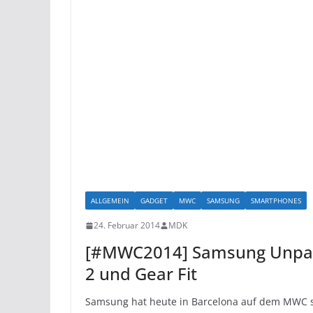
ALLGEMEIN
GADGET
MWC
SAMSUNG
SMARTPHONES
24. Februar 2014
MDK
[#MWC2014] Samsung Unpacke
2 und Gear Fit
Samsung hat heute in Barcelona auf dem MWC s