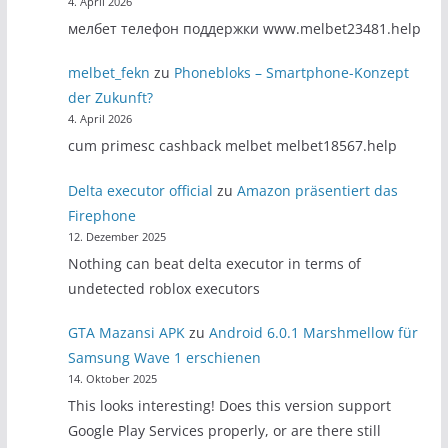
4. April 2026
мелбет телефон поддержки www.melbet23481.help
melbet_fekn
zu
Phonebloks – Smartphone-Konzept
der Zukunft?
4. April 2026
cum primesc cashback melbet melbet18567.help
Delta executor official
zu
Amazon präsentiert das
Firephone
12. Dezember 2025
Nothing can beat delta executor in terms of
undetected roblox executors
GTA Mazansi APK
zu
Android 6.0.1 Marshmellow für
Samsung Wave 1 erschienen
14. Oktober 2025
This looks interesting! Does this version support
Google Play Services properly, or are there still