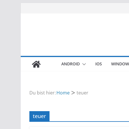
Zum
Inhalt
springen
ANDROID
IOS
WINDOW
Du bist hier:
Home
teuer
teuer