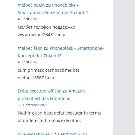
melbet_ouOn
zu
Phonebloks –
Smartphone-Konzept der Zukunft?
4. April 2026
мелбет телефон поддержки
www.melbet23481.help
melbet_fekn
zu
Phonebloks – Smartphone-
Konzept der Zukunft?
4. April 2026
cum primesc cashback melbet
melbet18567.help
Delta executor official
zu
Amazon
präsentiert das Firephone
12. Dezember 2025
Nothing can beat delta executor in terms
of undetected roblox executors
GTA Mazansi APK
zu
Android 6.0.1