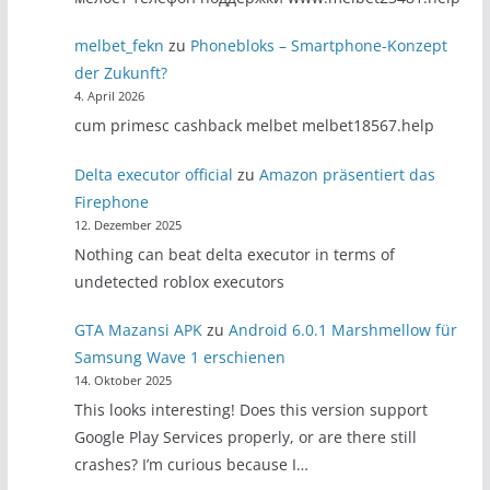
melbet_fekn
zu
Phonebloks – Smartphone-Konzept
der Zukunft?
4. April 2026
cum primesc cashback melbet melbet18567.help
Delta executor official
zu
Amazon präsentiert das
Firephone
12. Dezember 2025
Nothing can beat delta executor in terms of
undetected roblox executors
GTA Mazansi APK
zu
Android 6.0.1 Marshmellow für
Samsung Wave 1 erschienen
14. Oktober 2025
This looks interesting! Does this version support
Google Play Services properly, or are there still
crashes? I’m curious because I…