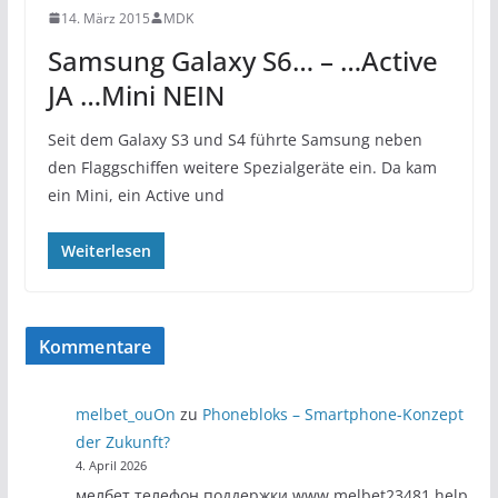
14. März 2015
MDK
Samsung Galaxy S6… – …Active
JA …Mini NEIN
Seit dem Galaxy S3 und S4 führte Samsung neben
den Flaggschiffen weitere Spezialgeräte ein. Da kam
ein Mini, ein Active und
Weiterlesen
Kommentare
melbet_ouOn
zu
Phonebloks – Smartphone-Konzept
der Zukunft?
4. April 2026
мелбет телефон поддержки www.melbet23481.help