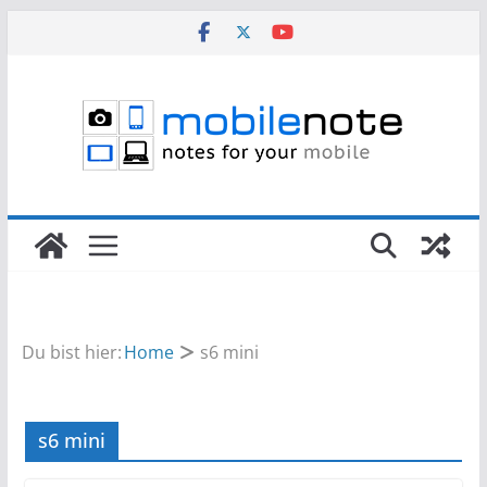
Zum
Inhalt
springen
Du bist hier:
Home
s6 mini
s6 mini